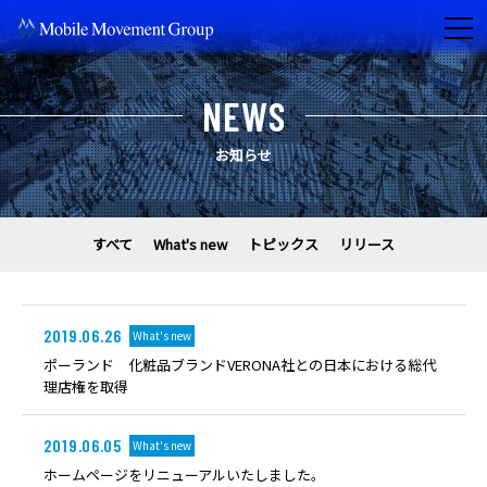
NEWS
お知らせ
すべて
What's new
トピックス
リリース
2019.06.26
What's new
ポーランド 化粧品ブランドVERONA社との日本における総代
理店権を取得
2019.06.05
What's new
ホームページをリニューアルいたしました。