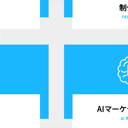
制
PR
AIマー
AI 